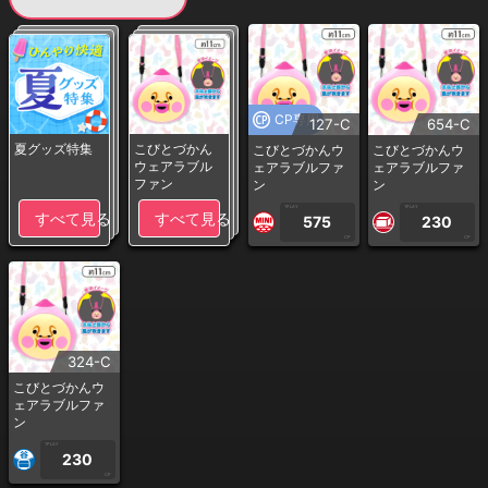
CP専用
127-C
654-C
夏グッズ特集
こびとづかん
こびとづかんウ
こびとづかんウ
ウェアラブル
ェアラブルファ
ェアラブルファ
ファン
ン
ン
1PLAY
1PLAY
すべて見る
すべて見る
575
230
CP
CP
324-C
こびとづかんウ
ェアラブルファ
ン
1PLAY
230
CP