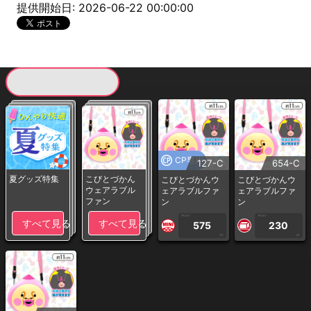
提供開始日: 2026-06-22 00:00:00
現在提供している景品一覧
CP専用
127-C
654-C
夏グッズ特集
こびとづかん
こびとづかんウ
こびとづかんウ
ウェアラブル
ェアラブルファ
ェアラブルファ
ファン
ン
ン
1PLAY
1PLAY
すべて見る
すべて見る
575
230
CP
CP