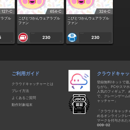
127-C
654-C
324-C
アラブル
こびとづかんウェアラブル
こびとづかんウェアラブル
ファン
ファン
1PLAY
1PLAY
5
230
230
CP
CP
CP
ご利用ガイド
クラウドキャッ
登録無料!ネットで
クラウドキャッチャーとは
ながら、PCやスマホ
プレイ方法
人気のフィギュア、
で、クレーンゲーム
よくあるご質問
ャッチャー」
動作対象端末
「クラウドキャッチ
めるオンラインクレ
マークを付与された
009-02