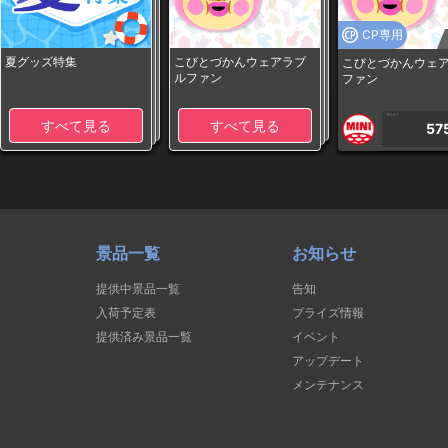
CP専用
夏グッズ特集
こびとづかんウェアラブ
こびとづかんウェ
ルファン
ファン
1PLAY
すべて見る
すべて見る
57
景品一覧
お知らせ
提供中景品一覧
告知
入荷予定表
プライズ情報
提供済み景品一覧
イベント
アップデート
メンテナンス