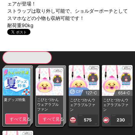
ェアが登場！
ストラップは取り外し可能で、ショルダーポーチとして
スマホなどの小物も収納可能です！
耐荷重90kg
現在提供している景品一覧
CP専用
127-C
654-C
夏グッズ特集
こびとづかん
こびとづかんウ
こびとづかんウ
ウェアラブル
ェアラブルファ
ェアラブルファ
ファン
ン
ン
1PLAY
1PLAY
すべて見る
すべて見る
575
230
CP
CP