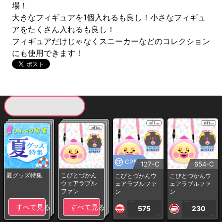
場！
大きなフィギュアを1個入れるも良し！小さなフィギュ
アをたくさん入れるも良し！
フィギュアだけじゃなくスニーカーなどのコレクション
にも使用できます！
現在提供している景品一覧
CP専用
127-C
654-C
夏グッズ特集
こびとづかん
こびとづかんウ
こびとづかんウ
ウェアラブル
ェアラブルファ
ェアラブルファ
ファン
ン
ン
1PLAY
1PLAY
すべて見る
すべて見る
575
230
CP
CP