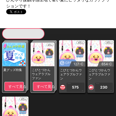
ションです！
現在提供している景品一覧
CP専用
127-C
654-C
夏グッズ特集
こびとづかん
こびとづかんウ
こびとづかんウ
ウェアラブル
ェアラブルファ
ェアラブルファ
ファン
ン
ン
1PLAY
1PLAY
すべて見る
すべて見る
575
230
CP
CP