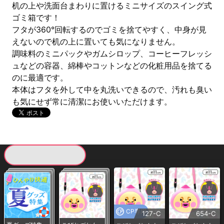
机の上や洗面台まわりに置けるミニサイズのスイング式
ゴミ箱です！
フタが360°回転するのでゴミを捨てやすく、中身が見
えないので机の上に置いても気になりません。
調味料のミニパックやガムシロップ、コーヒーフレッシ
ュなどの容器、綿棒やコットンなどの化粧用品を捨てる
のに最適です。
本体はフタを外して中を丸洗いできるので、汚れも臭い
も気にせず常に清潔にお使いいただけます。
現在提供している景品一覧
CP専用
127-C
654-C