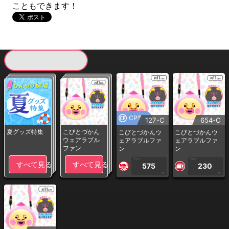
こともできます！
現在提供している景品一覧
CP専用
127-C
654-C
夏グッズ特集
こびとづかん
こびとづかんウ
こびとづかんウ
ウェアラブル
ェアラブルファ
ェアラブルファ
ファン
ン
ン
1PLAY
1PLAY
すべて見る
すべて見る
575
230
CP
CP