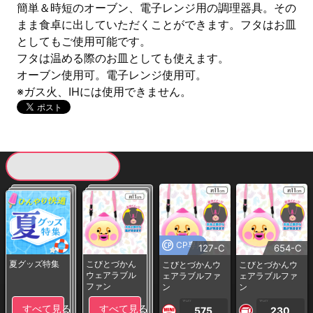
簡単＆時短のオーブン、電子レンジ用の調理器具。その
まま食卓に出していただくことができます。フタはお皿
としてもご使用可能です。
フタは温める際のお皿としても使えます。
オーブン使用可。電子レンジ使用可。
※ガス火、IHには使用できません。
現在提供している景品一覧
CP専用
127-C
654-C
夏グッズ特集
こびとづかん
こびとづかんウ
こびとづかんウ
ウェアラブル
ェアラブルファ
ェアラブルファ
ファン
ン
ン
1PLAY
1PLAY
すべて見る
すべて見る
575
230