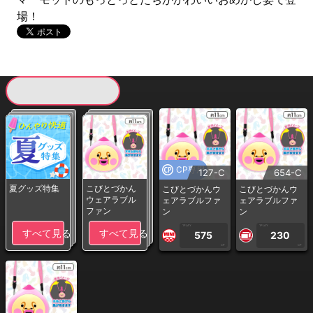
場！
現在提供している景品一覧
CP専用
127-C
654-C
夏グッズ特集
こびとづかん
こびとづかんウ
こびとづかんウ
ウェアラブル
ェアラブルファ
ェアラブルファ
ファン
ン
ン
1PLAY
1PLAY
すべて見る
すべて見る
575
230
CP
CP