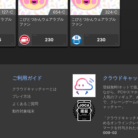
127-C
654-C
324-C
アラブル
こびとづかんウェアラブル
こびとづかんウェアラブル
ファン
ファン
1PLAY
1PLAY
5
230
230
CP
CP
CP
ご利用ガイド
クラウドキャッ
登録無料!ネットで
クラウドキャッチャーとは
ながら、PCやスマホ
プレイ方法
人気のフィギュア、
で、クレーンゲーム
よくあるご質問
ャッチャー」
動作対象端末
「クラウドキャッチ
めるオンラインクレ
マークを付与された
009-02