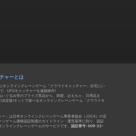
チャーとは
遊ぶオンラインクレーンゲーム「クラウドキャッチャー」自宅にい
で、UFOキャッチャーを遠隔操作!
ぬいぐるみ等のプライズ景品から、雑貨、おもちゃ、日用品ま
の決定版!ネットで遊べるオンラインクレーンゲーム「クラウドキ
ャー」は日本オンラインクレーンゲーム事業者協会（JOCA）の定
ーンゲーム適格認証制度のガイドライン・運営基準に則り、認証
オンラインクレーンゲームのサービスです。
認証番号: 009-22-