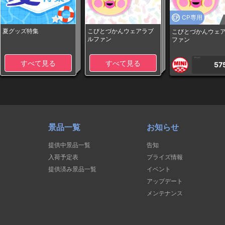
CP専用
夏グッズ特集
こびとづかんウェアラブ
こびとづかんウェ
ルファン
ファン
1PLAY
すべて見る
すべて見る
57
景品一覧
お知らせ
提供中景品一覧
告知
入荷予定表
プライズ情報
提供済み景品一覧
イベント
アップデート
メンテナンス