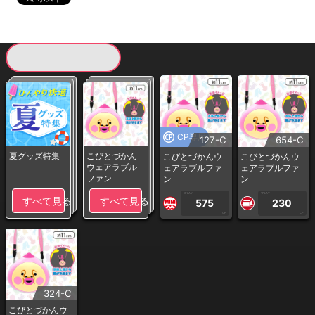
現在提供している景品一覧
CP専用
127-C
654-C
夏グッズ特集
こびとづかん
こびとづかんウ
こびとづかんウ
ウェアラブル
ェアラブルファ
ェアラブルファ
ファン
ン
ン
1PLAY
1PLAY
すべて見る
すべて見る
575
230
CP
CP
324-C
こびとづかんウ