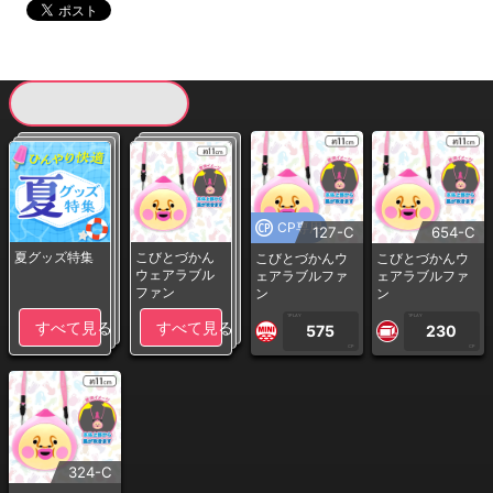
現在提供している景品一覧
CP専用
127-C
654-C
夏グッズ特集
こびとづかん
こびとづかんウ
こびとづかんウ
ウェアラブル
ェアラブルファ
ェアラブルファ
ファン
ン
ン
1PLAY
1PLAY
すべて見る
すべて見る
575
230
CP
CP
324-C