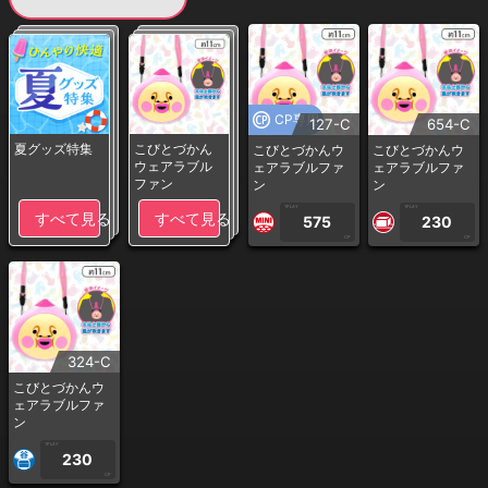
CP専用
127-C
654-C
夏グッズ特集
こびとづかん
こびとづかんウ
こびとづかんウ
ウェアラブル
ェアラブルファ
ェアラブルファ
ファン
ン
ン
1PLAY
1PLAY
すべて見る
すべて見る
575
230
CP
CP
324-C
こびとづかんウ
ェアラブルファ
ン
1PLAY
230
CP