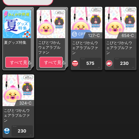
CP専用
127-C
654-C
夏グッズ特集
こびとづかん
こびとづかんウ
こびとづかんウ
ウェアラブル
ェアラブルファ
ェアラブルファ
ファン
ン
ン
1PLAY
1PLAY
すべて見る
すべて見る
575
230
CP
CP
324-C
こびとづかんウ
ェアラブルファ
ン
1PLAY
230
CP