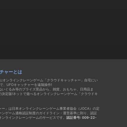
チャーとは
遊ぶオンラインクレーンゲーム「クラウドキャッチャー」自宅にい
で、UFOキャッチャーを遠隔操作!
ぬいぐるみ等のプライズ景品から、雑貨、おもちゃ、日用品ま
の決定版!ネットで遊べるオンラインクレーンゲーム「クラウドキ
ャー」は日本オンラインクレーンゲーム事業者協会（JOCA）の定
ーンゲーム適格認証制度のガイドライン・運営基準に則り、認証
オンラインクレーンゲームのサービスです。
認証番号: 009-22-