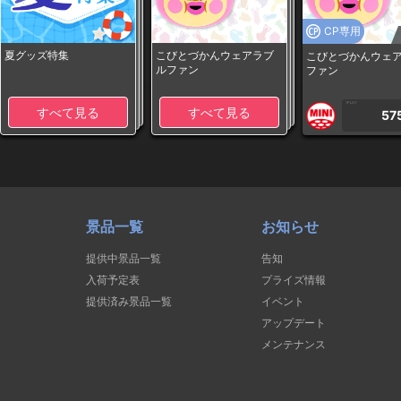
CP専用
夏グッズ特集
こびとづかんウェアラブ
こびとづかんウェ
ルファン
ファン
1PLAY
すべて見る
すべて見る
57
景品一覧
お知らせ
提供中景品一覧
告知
入荷予定表
プライズ情報
提供済み景品一覧
イベント
アップデート
メンテナンス