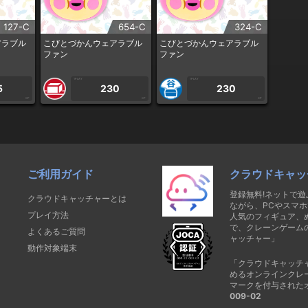
127-C
654-C
324-C
アラブル
こびとづかんウェアラブル
こびとづかんウェアラブル
ファン
ファン
1PLAY
1PLAY
5
230
230
CP
CP
CP
ご利用ガイド
クラウドキャッ
登録無料!ネットで
クラウドキャッチャーとは
ながら、PCやスマホ
プレイ方法
人気のフィギュア、
で、クレーンゲーム
よくあるご質問
ャッチャー」
動作対象端末
「クラウドキャッチ
めるオンラインクレ
マークを付与された
009-02