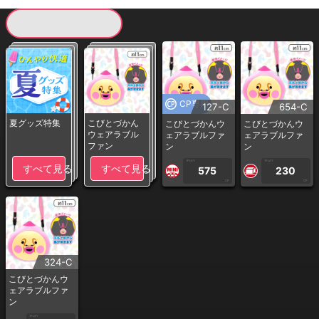
現在提供している景品一覧
CP専用
127-C
654-C
夏グッズ特集
こびとづかん
こびとづかんウ
こびとづかんウ
ウェアラブル
ェアラブルファ
ェアラブルファ
ファン
ン
ン
1PLAY
1PLAY
すべて見る
すべて見る
575
230
CP
CP
324-C
こびとづかんウ
ェアラブルファ
ン
1PLAY