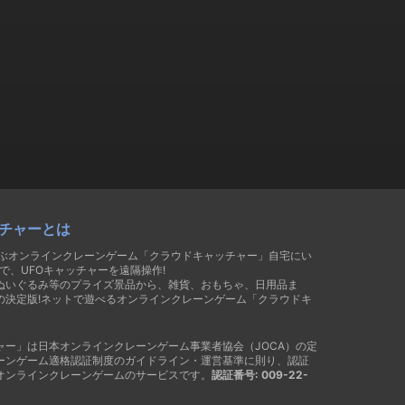
チャーとは
遊ぶオンラインクレーンゲーム「クラウドキャッチャー」自宅にい
で、UFOキャッチャーを遠隔操作!
ぬいぐるみ等のプライズ景品から、雑貨、おもちゃ、日用品ま
の決定版!ネットで遊べるオンラインクレーンゲーム「クラウドキ
ャー」は日本オンラインクレーンゲーム事業者協会（JOCA）の定
ーンゲーム適格認証制度のガイドライン・運営基準に則り、認証
オンラインクレーンゲームのサービスです。
認証番号: 009-22-