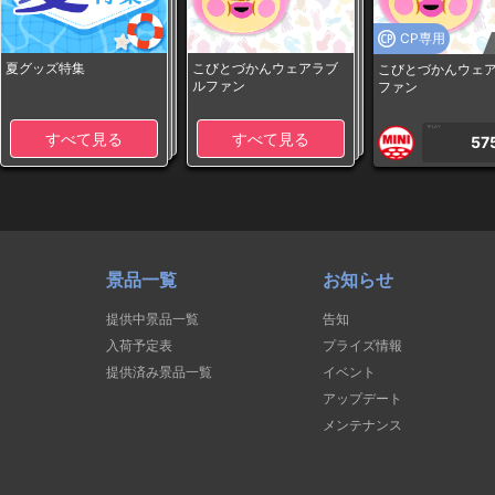
CP専用
夏グッズ特集
こびとづかんウェアラブ
こびとづかんウェ
ルファン
ファン
1PLAY
すべて見る
すべて見る
57
景品一覧
お知らせ
提供中景品一覧
告知
入荷予定表
プライズ情報
提供済み景品一覧
イベント
アップデート
メンテナンス