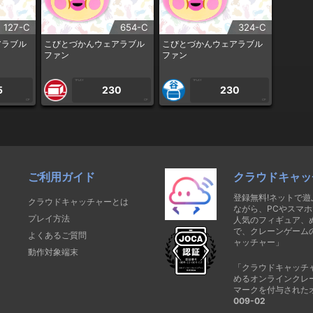
127-C
654-C
324-C
アラブル
こびとづかんウェアラブル
こびとづかんウェアラブル
ファン
ファン
1PLAY
1PLAY
5
230
230
CP
CP
CP
ご利用ガイド
クラウドキャッ
登録無料!ネットで
クラウドキャッチャーとは
ながら、PCやスマホ
プレイ方法
人気のフィギュア、
で、クレーンゲーム
よくあるご質問
ャッチャー」
動作対象端末
「クラウドキャッチ
めるオンラインクレ
マークを付与された
009-02