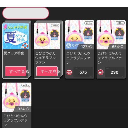
現在提供している景品一覧
CP専用
127-C
654-C
夏グッズ特集
こびとづかん
こびとづかんウ
こびとづかんウ
ウェアラブル
ェアラブルファ
ェアラブルファ
ファン
ン
ン
1PLAY
1PLAY
すべて見る
すべて見る
575
230
CP
CP
324-C
こびとづかんウ
ェアラブルファ
ン