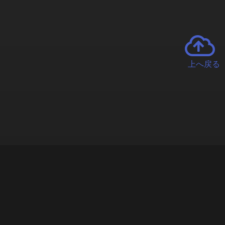
上へ戻る
チャーとは
遊ぶオンラインクレーンゲーム「クラウドキャッチャー」自宅にい
で、UFOキャッチャーを遠隔操作!