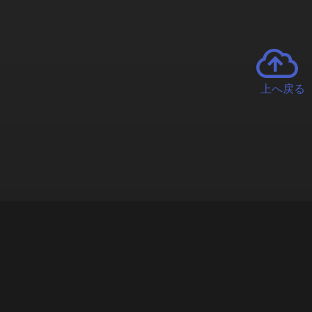
上へ戻る
チャーとは
遊ぶオンラインクレーンゲーム「クラウドキャッチャー」自宅にい
で、UFOキャッチャーを遠隔操作!