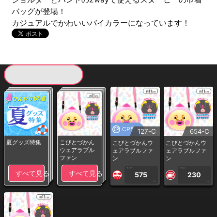
バッグが登場！
カジュアルでかわいいバイカラーになっています！
現在提供している景品一覧
CP専用
127-C
654-C
夏グッズ特集
こびとづかん
こびとづかんウ
こびとづかんウ
ウェアラブル
ェアラブルファ
ェアラブルファ
ファン
ン
ン
1PLAY
1PLAY
すべて見る
すべて見る
575
230
CP
CP