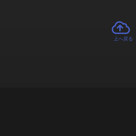
上へ戻る
チャーとは
遊ぶオンラインクレーンゲーム「クラウドキャッチャー」自宅にい
で、UFOキャッチャーを遠隔操作!