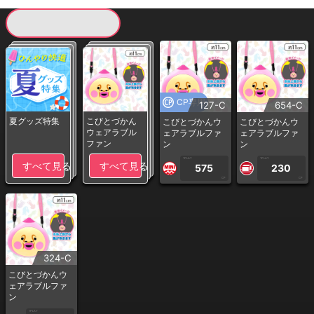
現在提供している景品一覧
CP専用
127-C
654-C
夏グッズ特集
こびとづかん
こびとづかんウ
こびとづかんウ
ウェアラブル
ェアラブルファ
ェアラブルファ
ファン
ン
ン
1PLAY
1PLAY
すべて見る
すべて見る
575
230
CP
CP
324-C
こびとづかんウ
ェアラブルファ
ン
1PLAY