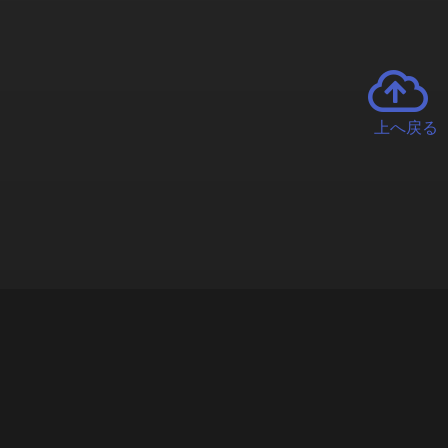
上へ戻る
チャーとは
遊ぶオンラインクレーンゲーム「クラウドキャッチャー」自宅にい
で、UFOキャッチャーを遠隔操作!