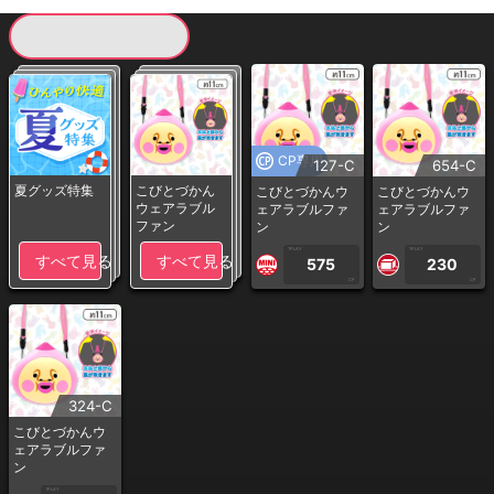
現在提供している景品一覧
CP専用
127-C
654-C
夏グッズ特集
こびとづかん
こびとづかんウ
こびとづかんウ
ウェアラブル
ェアラブルファ
ェアラブルファ
ファン
ン
ン
1PLAY
1PLAY
すべて見る
すべて見る
575
230
CP
CP
324-C
こびとづかんウ
ェアラブルファ
ン
1PLAY