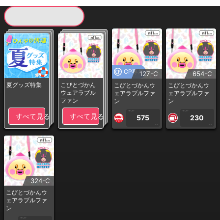
現在提供している景品一覧
CP専用
127-C
654-C
夏グッズ特集
こびとづかん
こびとづかんウ
こびとづかんウ
ウェアラブル
ェアラブルファ
ェアラブルファ
ファン
ン
ン
1PLAY
1PLAY
すべて見る
すべて見る
575
230
CP
CP
324-C
こびとづかんウ
ェアラブルファ
ン
1PLAY