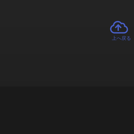
上へ戻る
チャーとは
遊ぶオンラインクレーンゲーム「クラウドキャッチャー」自宅にい
で、UFOキャッチャーを遠隔操作!