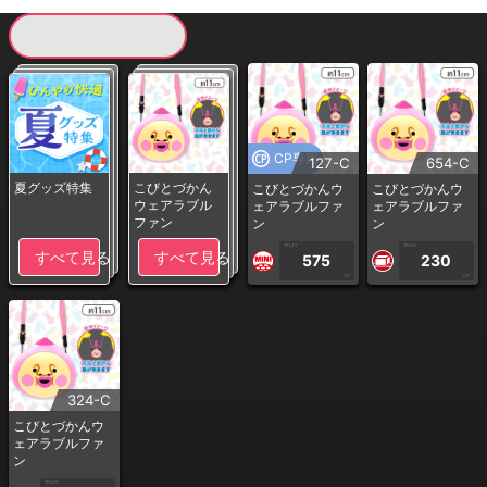
現在提供している景品一覧
CP専用
127-C
654-C
夏グッズ特集
こびとづかん
こびとづかんウ
こびとづかんウ
ウェアラブル
ェアラブルファ
ェアラブルファ
ファン
ン
ン
1PLAY
1PLAY
すべて見る
すべて見る
575
230
CP
CP
324-C
こびとづかんウ
ェアラブルファ
ン
1PLAY