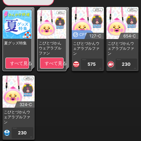
CP専用
127-C
654-C
夏グッズ特集
こびとづかん
こびとづかんウ
こびとづかんウ
ウェアラブル
ェアラブルファ
ェアラブルファ
ファン
ン
ン
1PLAY
1PLAY
すべて見る
すべて見る
575
230
CP
CP
324-C
こびとづかんウ
ェアラブルファ
ン
1PLAY
230
CP