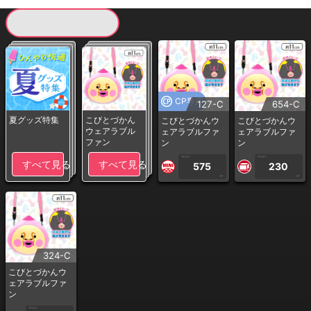
現在提供している景品一覧
CP専用
127-C
654-C
夏グッズ特集
こびとづかん
こびとづかんウ
こびとづかんウ
ウェアラブル
ェアラブルファ
ェアラブルファ
ファン
ン
ン
1PLAY
1PLAY
すべて見る
すべて見る
575
230
CP
CP
324-C
こびとづかんウ
ェアラブルファ
ン
1PLAY