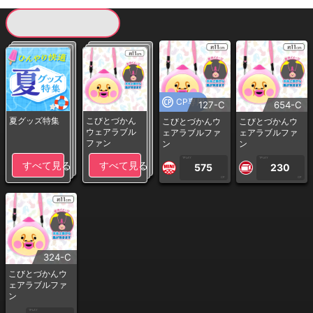
現在提供している景品一覧
CP専用
127-C
654-C
夏グッズ特集
こびとづかん
こびとづかんウ
こびとづかんウ
ウェアラブル
ェアラブルファ
ェアラブルファ
ファン
ン
ン
1PLAY
1PLAY
すべて見る
すべて見る
575
230
CP
CP
324-C
こびとづかんウ
ェアラブルファ
ン
1PLAY