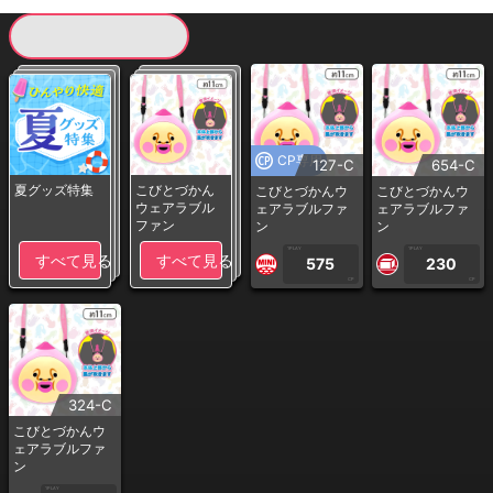
現在提供している景品一覧
CP専用
127-C
654-C
夏グッズ特集
こびとづかん
こびとづかんウ
こびとづかんウ
ウェアラブル
ェアラブルファ
ェアラブルファ
ファン
ン
ン
1PLAY
1PLAY
すべて見る
すべて見る
575
230
CP
CP
324-C
こびとづかんウ
ェアラブルファ
ン
1PLAY