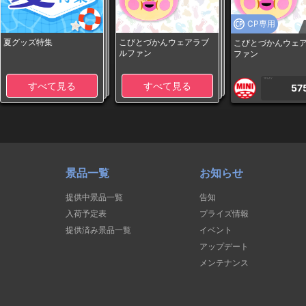
CP専用
夏グッズ特集
こびとづかんウェアラブ
こびとづかんウェ
ルファン
ファン
1PLAY
すべて見る
すべて見る
57
景品一覧
お知らせ
提供中景品一覧
告知
入荷予定表
プライズ情報
提供済み景品一覧
イベント
アップデート
メンテナンス