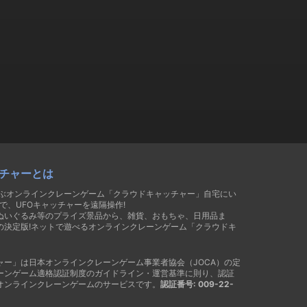
チャーとは
遊ぶオンラインクレーンゲーム「クラウドキャッチャー」自宅にい
で、UFOキャッチャーを遠隔操作!
ぬいぐるみ等のプライズ景品から、雑貨、おもちゃ、日用品ま
の決定版!ネットで遊べるオンラインクレーンゲーム「クラウドキ
ャー」は日本オンラインクレーンゲーム事業者協会（JOCA）の定
ーンゲーム適格認証制度のガイドライン・運営基準に則り、認証
オンラインクレーンゲームのサービスです。
認証番号: 009-22-