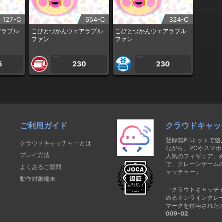
127-C
654-C
324-C
アラブル
こびとづかんウェアラブル
こびとづかんウェアラブル
ファン
ファン
1PLAY
1PLAY
5
230
230
CP
CP
CP
ご利用ガイド
クラウドキャッ
登録無料!ネットで
クラウドキャッチャーとは
ながら、PCやスマホ
プレイ方法
人気のフィギュア、
で、クレーンゲーム
よくあるご質問
ャッチャー」
動作対象端末
「クラウドキャッチ
めるオンラインクレ
マークを付与された
009-02