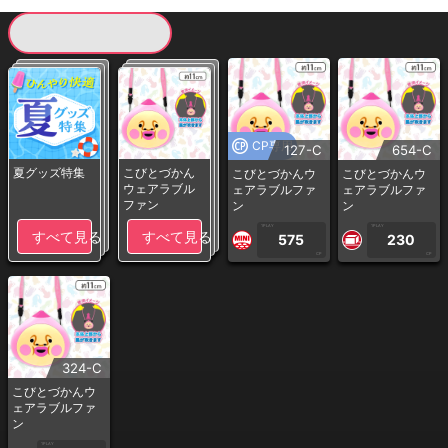
現在提供している景品一覧
CP専用
127-C
654-C
夏グッズ特集
こびとづかん
こびとづかんウ
こびとづかんウ
ウェアラブル
ェアラブルファ
ェアラブルファ
ファン
ン
ン
1PLAY
1PLAY
すべて見る
すべて見る
575
230
CP
CP
324-C
こびとづかんウ
ェアラブルファ
ン
1PLAY