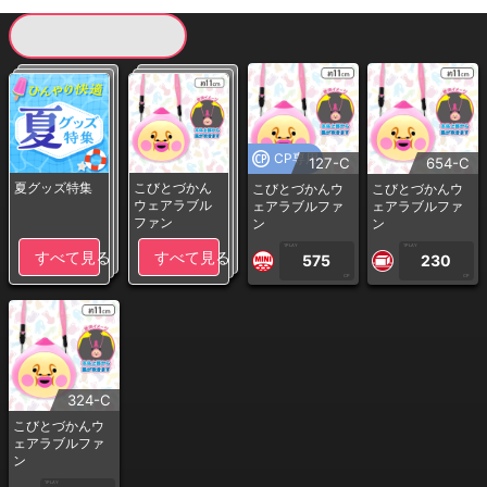
現在提供している景品一覧
CP専用
127-C
654-C
夏グッズ特集
こびとづかん
こびとづかんウ
こびとづかんウ
ウェアラブル
ェアラブルファ
ェアラブルファ
ファン
ン
ン
1PLAY
1PLAY
すべて見る
すべて見る
575
230
CP
CP
324-C
こびとづかんウ
ェアラブルファ
ン
1PLAY