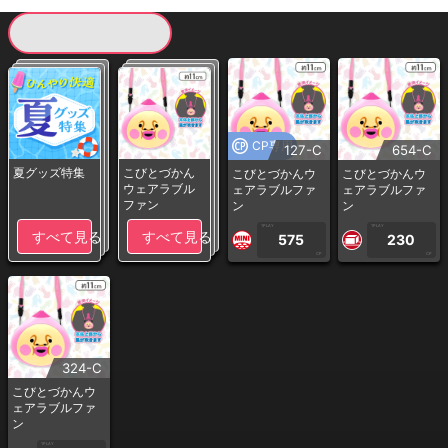
現在提供している景品一覧
CP専用
127-C
654-C
夏グッズ特集
こびとづかん
こびとづかんウ
こびとづかんウ
ウェアラブル
ェアラブルファ
ェアラブルファ
ファン
ン
ン
1PLAY
1PLAY
すべて見る
すべて見る
575
230
CP
CP
324-C
こびとづかんウ
ェアラブルファ
ン
1PLAY