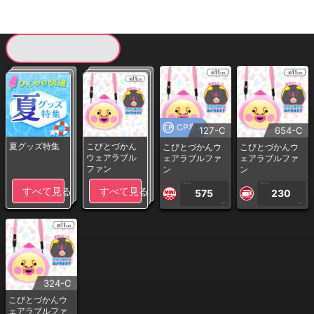
現在提供している景品一覧
CP専用
127-C
654-C
夏グッズ特集
こびとづかん
こびとづかんウ
こびとづかんウ
ウェアラブル
ェアラブルファ
ェアラブルファ
ファン
ン
ン
1PLAY
1PLAY
すべて見る
すべて見る
575
230
CP
CP
324-C
こびとづかんウ
ェアラブルファ