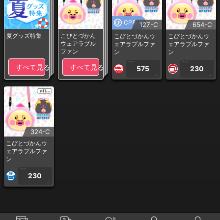
CP専用
127-C
654-C
夏グッズ特集
こびとづかん
こびとづかんウ
こびとづかんウ
ウェアラブル
ェアラブルファ
ェアラブルファ
ファン
ン
ン
1PLAY
1PLAY
すべて見る
すべて見る
575
230
CP
CP
324-C
こびとづかんウ
ェアラブルファ
ン
1PLAY
230
CP