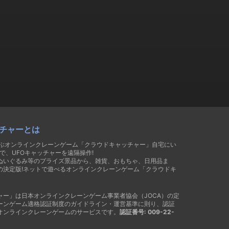
チャーとは
遊ぶオンラインクレーンゲーム「クラウドキャッチャー」自宅にい
で、UFOキャッチャーを遠隔操作!
ぬいぐるみ等のプライズ景品から、雑貨、おもちゃ、日用品ま
の決定版!ネットで遊べるオンラインクレーンゲーム「クラウドキ
ャー」は日本オンラインクレーンゲーム事業者協会（JOCA）の定
ーンゲーム適格認証制度のガイドライン・運営基準に則り、認証
オンラインクレーンゲームのサービスです。
認証番号: 009-22-