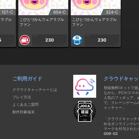
127-C
654-C
324-C
アラブル
こびとづかんウェアラブル
こびとづかんウェアラブル
ファン
ファン
1PLAY
1PLAY
5
230
230
CP
CP
CP
ご利用ガイド
クラウドキャッ
登録無料!ネットで
クラウドキャッチャーとは
ながら、PCやスマホ
プレイ方法
人気のフィギュア、
で、クレーンゲーム
よくあるご質問
ャッチャー」
動作対象端末
「クラウドキャッチ
めるオンラインクレ
マークを付与された
009-02