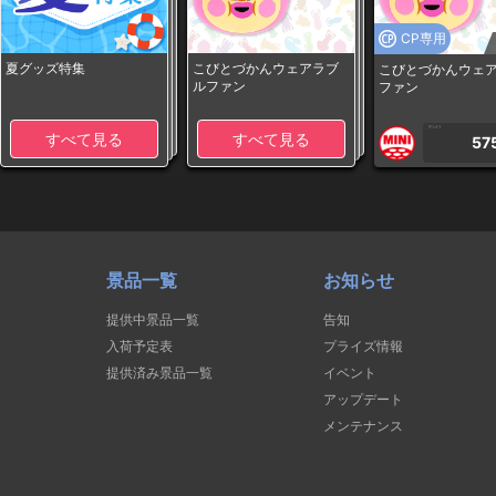
CP専用
夏グッズ特集
こびとづかんウェアラブ
こびとづかんウェ
ルファン
ファン
1PLAY
すべて見る
すべて見る
57
景品一覧
お知らせ
提供中景品一覧
告知
入荷予定表
プライズ情報
提供済み景品一覧
イベント
アップデート
メンテナンス