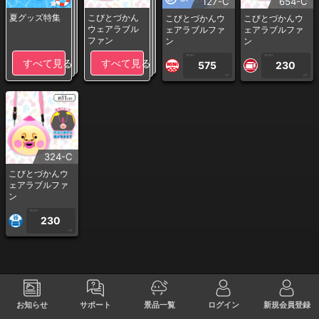
127-C
654-C
夏グッズ特集
こびとづかん
こびとづかんウ
こびとづかんウ
ウェアラブル
ェアラブルファ
ェアラブルファ
ファン
ン
ン
1PLAY
1PLAY
すべて見る
すべて見る
575
230
CP
CP
324-C
こびとづかんウ
ェアラブルファ
ン
1PLAY
230
CP
お知らせ
サポート
景品一覧
ログイン
新規会員登録