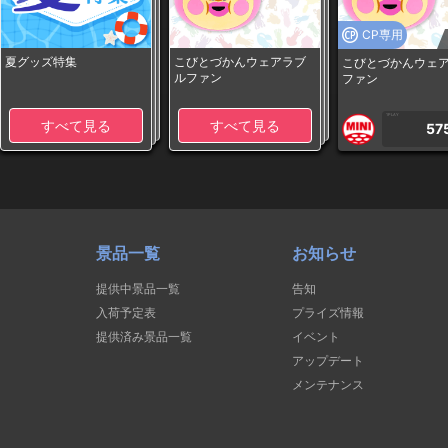
CP専用
夏グッズ特集
こびとづかんウェアラブ
こびとづかんウェ
ルファン
ファン
1PLAY
すべて見る
すべて見る
57
景品一覧
お知らせ
提供中景品一覧
告知
入荷予定表
プライズ情報
提供済み景品一覧
イベント
アップデート
メンテナンス