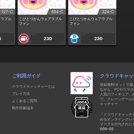
127-C
654-C
324-C
アラブル
こびとづかんウェアラブル
こびとづかんウェアラブル
ファン
ファン
1PLAY
1PLAY
5
230
230
CP
CP
CP
ご利用ガイド
クラウドキャッ
登録無料!ネットで
クラウドキャッチャーとは
ながら、PCやスマホ
プレイ方法
人気のフィギュア、
で、クレーンゲーム
よくあるご質問
ャッチャー」
動作対象端末
「クラウドキャッチ
めるオンラインクレ
マークを付与された
009-02