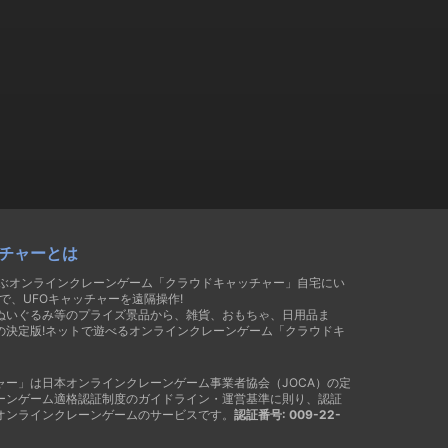
チャーとは
遊ぶオンラインクレーンゲーム「クラウドキャッチャー」自宅にい
で、UFOキャッチャーを遠隔操作!
ぬいぐるみ等のプライズ景品から、雑貨、おもちゃ、日用品ま
の決定版!ネットで遊べるオンラインクレーンゲーム「クラウドキ
ャー」は日本オンラインクレーンゲーム事業者協会（JOCA）の定
ーンゲーム適格認証制度のガイドライン・運営基準に則り、認証
オンラインクレーンゲームのサービスです。
認証番号: 009-22-