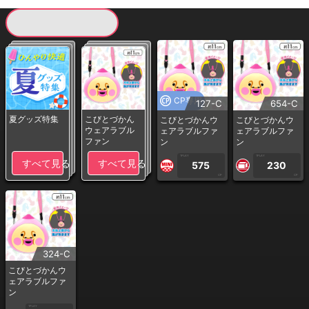
現在提供している景品一覧
CP専用
127-C
654-C
夏グッズ特集
こびとづかん
こびとづかんウ
こびとづかんウ
ウェアラブル
ェアラブルファ
ェアラブルファ
ファン
ン
ン
1PLAY
1PLAY
すべて見る
すべて見る
575
230
CP
CP
324-C
こびとづかんウ
ェアラブルファ
ン
1PLAY