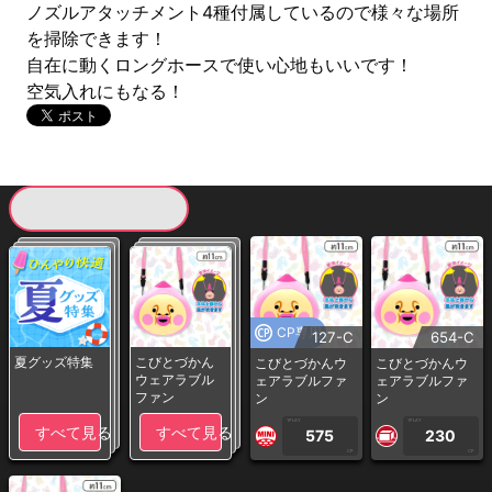
ノズルアタッチメント4種付属しているので様々な場所
を掃除できます！
自在に動くロングホースで使い心地もいいです！
空気入れにもなる！
現在提供している景品一覧
CP専用
127-C
654-C
夏グッズ特集
こびとづかん
こびとづかんウ
こびとづかんウ
ウェアラブル
ェアラブルファ
ェアラブルファ
ファン
ン
ン
1PLAY
1PLAY
すべて見る
すべて見る
575
230
CP
CP