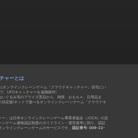
チャーとは
遊ぶオンラインクレーンゲーム「クラウドキャッチャー」自宅にい
で、UFOキャッチャーを遠隔操作!
ぬいぐるみ等のプライズ景品から、雑貨、おもちゃ、日用品ま
の決定版!ネットで遊べるオンラインクレーンゲーム「クラウドキ
ャー」は日本オンラインクレーンゲーム事業者協会（JOCA）の定
ーンゲーム適格認証制度のガイドライン・運営基準に則り、認証
オンラインクレーンゲームのサービスです。
認証番号: 009-22-