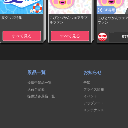
CP専用
夏グッズ特集
こびとづかんウェアラブ
こびとづかんウェ
ルファン
ファン
1PLAY
すべて見る
すべて見る
57
景品一覧
お知らせ
提供中景品一覧
告知
入荷予定表
プライズ情報
提供済み景品一覧
イベント
アップデート
メンテナンス