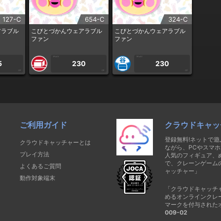
127-C
654-C
324-C
アラブル
こびとづかんウェアラブル
こびとづかんウェアラブル
ファン
ファン
1PLAY
1PLAY
5
230
230
CP
CP
CP
ご利用ガイド
クラウドキャッ
登録無料!ネットで
クラウドキャッチャーとは
ながら、PCやスマホ
プレイ方法
人気のフィギュア、
で、クレーンゲーム
よくあるご質問
ャッチャー」
動作対象端末
「クラウドキャッチ
めるオンラインクレ
マークを付与された
009-02