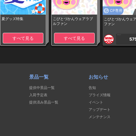
CP専用
夏グッズ特集
こびとづかんウェアラブ
こびとづかんウェ
ルファン
ファン
1PLAY
すべて見る
すべて見る
57
景品一覧
お知らせ
提供中景品一覧
告知
入荷予定表
プライズ情報
提供済み景品一覧
イベント
アップデート
メンテナンス