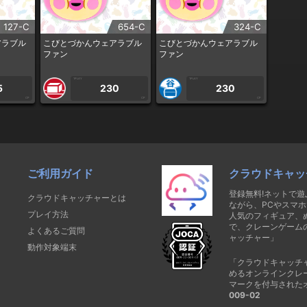
127-C
654-C
324-C
アラブル
こびとづかんウェアラブル
こびとづかんウェアラブル
ファン
ファン
1PLAY
1PLAY
5
230
230
CP
CP
CP
ご利用ガイド
クラウドキャッ
登録無料!ネットで
クラウドキャッチャーとは
ながら、PCやスマホ
プレイ方法
人気のフィギュア、
で、クレーンゲーム
よくあるご質問
ャッチャー」
動作対象端末
「クラウドキャッチ
めるオンラインクレ
マークを付与された
009-02