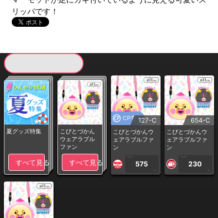
リッパです！
現在提供している景品一覧
CP専用
127-C
654-C
夏グッズ特集
こびとづかん
こびとづかんウ
こびとづかんウ
ウェアラブル
ェアラブルファ
ェアラブルファ
ファン
ン
ン
1PLAY
1PLAY
すべて見る
すべて見る
575
230
CP
CP