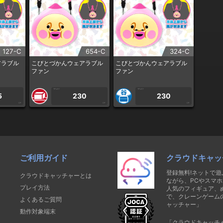
127-C
654-C
324-C
アラブル
こびとづかんウェアラブル
こびとづかんウェアラブル
ファン
ファン
1PLAY
1PLAY
5
230
230
CP
CP
CP
ご利用ガイド
クラウドキャッ
登録無料!ネットで
クラウドキャッチャーとは
ながら、PCやスマホ
プレイ方法
人気のフィギュア、
で、クレーンゲーム
よくあるご質問
ャッチャー」
動作対象端末
「クラウドキャッチ