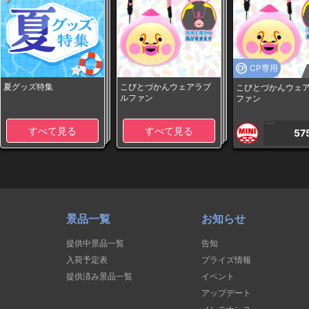
CP専用
夏グッズ特集
こびとづかんウェアラブ
こびとづかんウェ
ルファン
ファン
1PLAY
すべて見る
すべて見る
57
景品一覧
お知らせ
提供中景品一覧
告知
入荷予定表
プライズ情報
提供済み景品一覧
イベント
アップデート