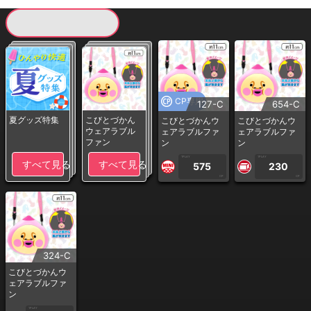
現在提供している景品一覧
CP専用
127-C
654-C
夏グッズ特集
こびとづかん
こびとづかんウ
こびとづかんウ
ウェアラブル
ェアラブルファ
ェアラブルファ
ファン
ン
ン
1PLAY
1PLAY
すべて見る
すべて見る
575
230
CP
CP
324-C
こびとづかんウ
ェアラブルファ
ン
1PLAY