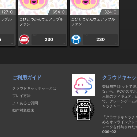
127-C
654-C
324-C
アラブル
こびとづかんウェアラブル
こびとづかんウェアラブル
ファン
ファン
1PLAY
1PLAY
5
230
230
CP
CP
CP
ご利用ガイド
クラウドキャッ
登録無料!ネットで
クラウドキャッチャーとは
ながら、PCやスマホ
プレイ方法
人気のフィギュア、
で、クレーンゲーム
よくあるご質問
ャッチャー」
動作対象端末
「クラウドキャッチ
めるオンラインクレ
マークを付与された
009-02