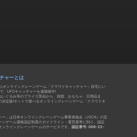
チャーとは
遊ぶオンラインクレーンゲーム「クラウドキャッチャー」自宅にい
で、UFOキャッチャーを遠隔操作!
ぬいぐるみ等のプライズ景品から、雑貨、おもちゃ、日用品ま
の決定版!ネットで遊べるオンラインクレーンゲーム「クラウドキ
ャー」は日本オンラインクレーンゲーム事業者協会（JOCA）の定
ーンゲーム適格認証制度のガイドライン・運営基準に則り、認証
オンラインクレーンゲームのサービスです。
認証番号: 009-22-