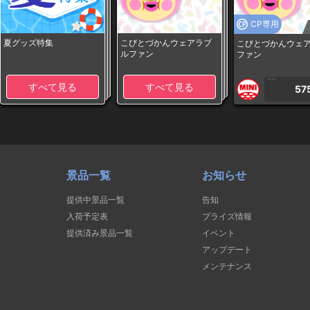
CP専用
夏グッズ特集
こびとづかんウェアラブ
こびとづかんウェ
ルファン
ファン
1PLAY
すべて見る
すべて見る
57
景品一覧
お知らせ
提供中景品一覧
告知
入荷予定表
プライズ情報
提供済み景品一覧
イベント
アップデート
メンテナンス